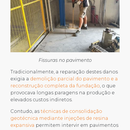
Fissuras no pavimento
Tradicionalmente, a reparação destes danos
exigia a
demolição parcial do pavimento e a
reconstrução completa da fundação
, o que
provocava longas paragens na produção e
elevados custos indiretos.
Contudo, as
técnicas de consolidação
geotécnica mediante injeções de resina
expansiva
permitem intervir em pavimentos