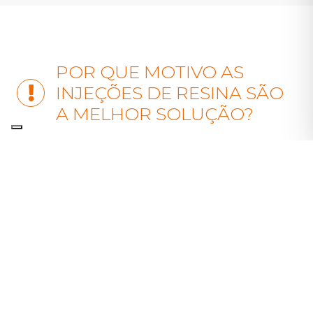
POR QUE MOTIVO AS
INJEÇÕES DE RESINA SÃO
A MELHOR SOLUÇÃO?
Tradicionalmente, os
assentamentos
diferenciais
eram tratados com técnicas
como escoramento, estacas ou substituição
do terreno, todas elas invasivas, lentas e de
elevado custo. Em contrapartida, as
injeções
de resina expansiva
desenvolvidas pela
URETEK
tornaram-se uma solução de
referência para a reparação rápida e eficaz
destas
patologias
geotécnicas.