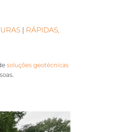
TURAS
|
RÁPIDAS,
 de
soluções geotécnicas
soas.