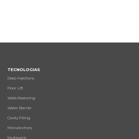
TECNOLOGIAS
Deep Injections
Floor Lift
Walls Restoring
Water Barrier
Cavity Filling
MicroAnchors
Multipoint