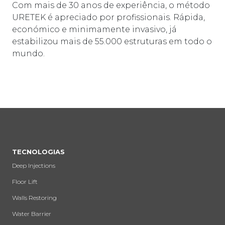
Com mais de 30 anos de experiência, o método
URETEK é apreciado por profissionais. Rápida,
económico e minimamente invasivo, já
estabilizou mais de 55.000 estruturas em todo o
mundo.
TECNOLOGIAS
Deep Injections
Floor Lift
Walls Restoring
Water Barrier