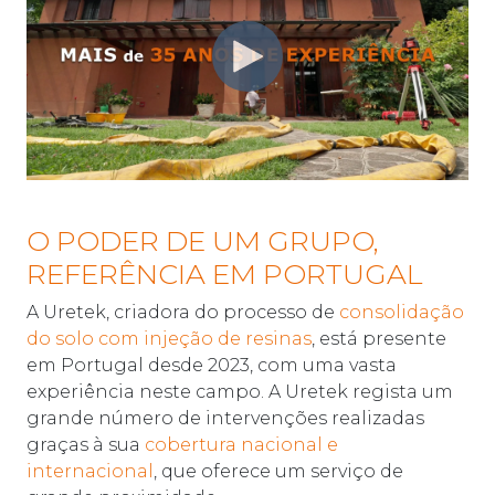
O PODER DE UM GRUPO,
REFERÊNCIA EM PORTUGAL
A Uretek, criadora do processo de
consolidação
do solo com injeção de resinas
, está presente
em Portugal desde 2023, com uma vasta
experiência neste campo. A Uretek regista um
grande número de intervenções realizadas
graças à sua
cobertura nacional e
internacional
, que oferece um serviço de