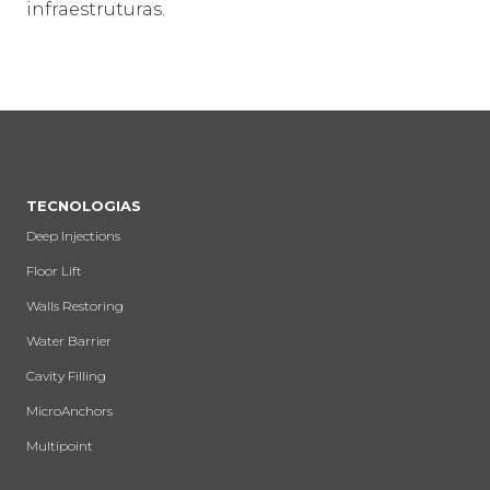
infraestruturas.
TECNOLOGIAS
Deep Injections
Floor Lift
Walls Restoring
Water Barrier
Cavity Filling
MicroAnchors
Multipoint