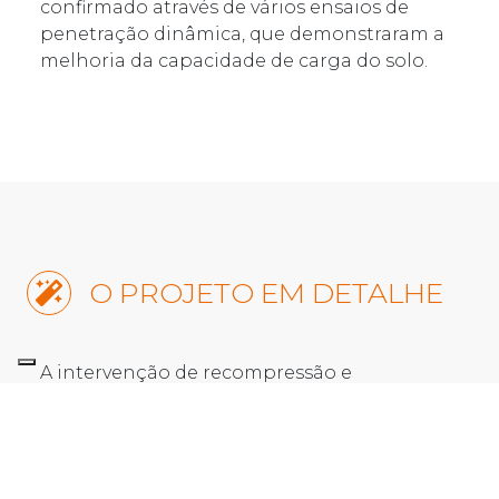
confirmado através de vários ensaios de
penetração dinâmica, que demonstraram a
melhoria da capacidade de carga do solo.
O PROJETO EM DETALHE
A intervenção de recompressão e
consolidação realizada no edifício Esteban
Collantes n.º 28, no bairro de Ascao (Madrid),
consistiu na injeção de resina no terreno de
fundação ao longo de 32 metros lineares,