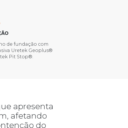
ÇÃO
eno de fundação com
nsiva Uretek Geoplus®
tek Pit Stop®.
 que apresenta
m, afetando
ontenção do