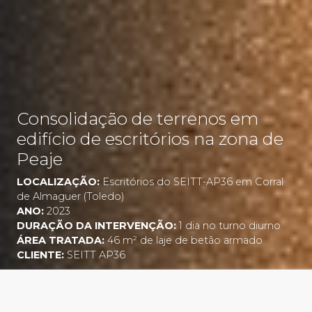
Consolidação de terrenos em
edifício de escritórios na zona de
Peaje
LOCALIZAÇÃO:
Escritórios do SEITT-AP36 em Corral
de Almaguer (Toledo)
ANO:
2023
DURAÇÃO DA INTERVENÇÃO:
1 dia no turno diurno
ÁREA TRATADA:
46 m² de laje de betão armado
CLIENTE:
SEITT AP36