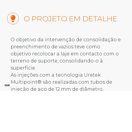
O PROJETO EM DETALHE
O objetivo da intervenção de consolidação e
preenchimento de vazios teve como
objetivo recolocar a laje em contacto com o
terreno de suporte, consolidando-o à
superfície.
As injeções com a tecnologia Uretek
Multipoint® são realizadas com tubos de
injeção de aço de 12 mm de diâmetro,
tamponados, dotados de orifícios
milimétricos calibrados na superfície lateral
que permitem que a resina flua
simultaneamente e na mesma medida e
quantidade através de todos os orifícios da
superfície lateral durante a fase de injeção