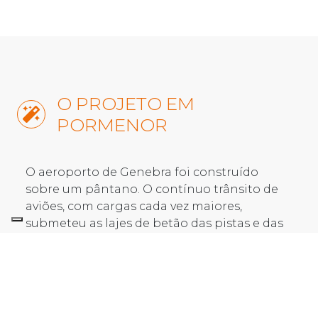
O PROJETO EM
PORMENOR
O aeroporto de Genebra foi construído
sobre um pântano. O contínuo trânsito de
aviões, com cargas cada vez maiores,
submeteu as lajes de betão das pistas e das
zonas de estacionamento a elevadas
tensões dinâmicas que provocaram
assentamentos diferenciais do terreno ao
longo do tempo. Estes assentamentos
diferenciais, por sua vez, conduziram à