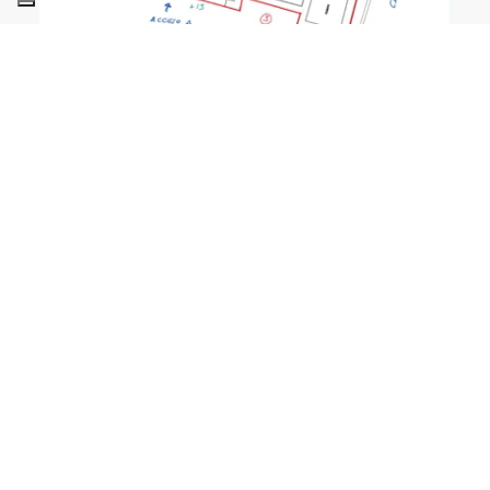
A ermida, construída no século XVII,
apresenta uma planta em cruz latina
composta por uma única nave.
A fundação da ermida é sustentada através
de muros de suporte de composição
variável, à base de alvenaria de pedra e de
tijolo, com uma espessura de 80 cm. Após os
primeiros ensaios realizados detetou-se o
suporte da fundação no terreno a uma cota
de 1,50-1,70 m.
O subsolo da zona é composto por uma
sucessão de níveis gipsíferos e fácies
argilosas de espessura variável.
A ermida apresentava fissuração