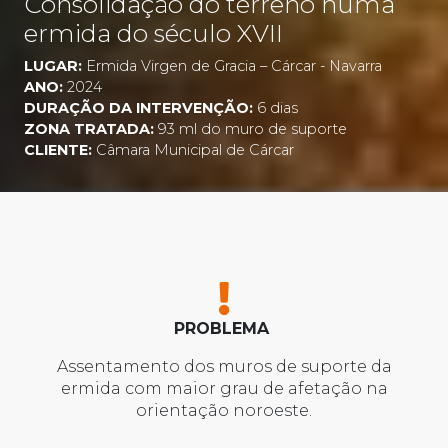
Consolidação do terreno numa
ermida do século XVII
LUGAR:
Ermida Virgen de Gracia – Cárcar - Navarra
ANO:
2024
DURAÇÃO DA INTERVENÇÃO:
6 dias
ZONA TRATADA:
93 ml do muro de suporte
CLIENTE:
Câmara Municipal de Cárcar
PROBLEMA
Assentamento dos muros de suporte da
ermida com maior grau de afetação na
orientação noroeste.