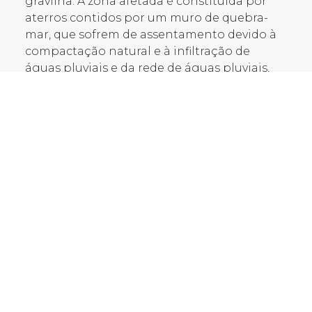
gravilha. A zona afetada é constituída por
aterros contidos por um muro de quebra-
mar, que sofrem de assentamento devido à
compactação natural e à infiltração de
águas pluviais e da rede de águas pluviais,
que se encontra interrompida há algum
tempo.
Nos ensaios de penetração dinâmica
anteriores, verificou-se que algumas zonas
que estavam a sofrer assentamentos. Como
resultado, foi efetuado um tratamento de
superfície a uma profundidade de 1 a 2m nos
40% esquerdos do campo e um tratamento
até -4m, adaptando a intervenção à
realidade apresentada.
A tecnologia aplicada, protegida pela
Patente Europeia n.º 0851064 propriedade
da empresa Uretek, permitiu a densificação