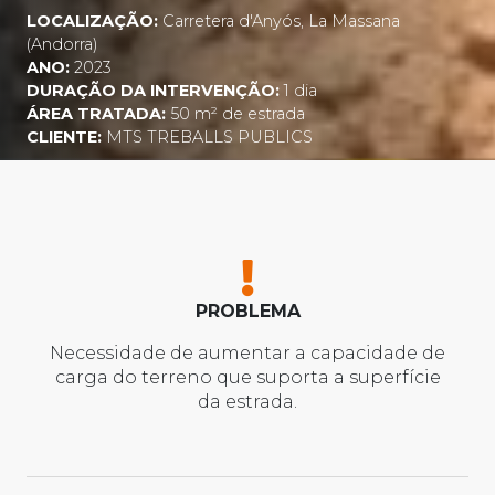
LOCALIZAÇÃO:
Carretera d'Anyós, La Massana
(Andorra)
ANO:
2023
DURAÇÃO DA INTERVENÇÃO:
1 dia
ÁREA TRATADA:
50 m² de estrada
CLIENTE:
MTS TREBALLS PUBLICS
PROBLEMA
Necessidade de aumentar a capacidade de
carga do terreno que suporta a superfície
da estrada.