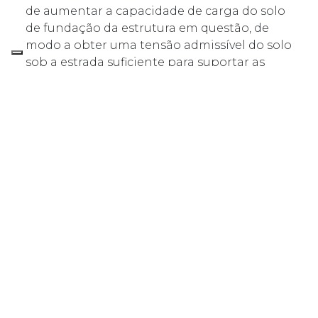
de aumentar a capacidade de carga do solo
de fundação da estrutura em questão, de
modo a obter uma tensão admissível do solo
sob a estrada suficiente para suportar as
cargas transmitidas pela estrutura.
Os trabalhos de consolidação foram
executados em cerca de 50 m² de estrada.
Uma vez detetados os sinais de
levantamento (5 mm-1,2 cm), a intervenção
foi interrompida com a certeza de ter
estabilizado o terreno, recuperando ainda
parte do abatimento que estava presente na
zona mais afetada da estrada.
Posteriormente, uma análise comparativa
dos ensaios de penetração efetuados antes
e depois da intervenção confirma o
aumento da resistência dinâmica obtido.