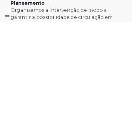
Planeamento
Organizamos a intervenção de modo a
garantir a possibilidade de circulação em
uma faixa completa da SP 413 em tráfego
alternado de sentido único, regulado por
um sistema de semáforos. Realizamos o
trabalho em três turnos de oito horas com
equipas de oito pessoas por turno,
dedicamos cinco dias por semana 24 horas
por dia às injeções, um chefe de equipa e
um ajudante. Havia dois camiões totalmente
equipados, um de reserva.
Em resumo
2,8 km de estrada num sentido (uma faixa)
e outros tantos no sentido inverso.
Aproximadamente 18.000 m² de
superfície de estrada envolvidos.