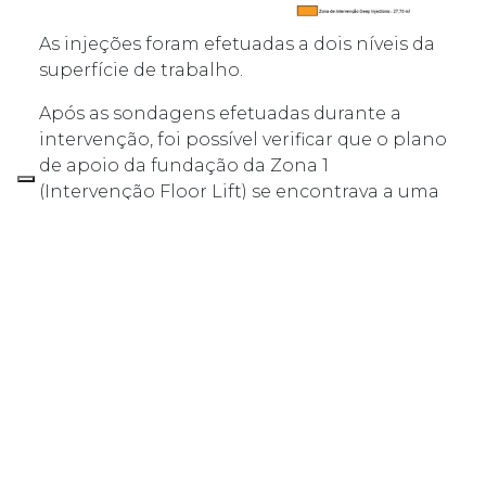
As injeções foram efetuadas a dois níveis da
superfície de trabalho.
Após as sondagens efetuadas durante a
intervenção, foi possível verificar que o plano
de apoio da fundação da Zona 1
(Intervenção Floor Lift) se encontrava a uma
profundidade aproximada de 0.30m(cota de
apoio da laje térrea) e da Zona 2 (Deep
Injections) a duas profundidades distintas
entre 0,30 e 0,70 m (cota de apoio da sapata
corrida/viga de fundação).
Foram realizados quatro ensaios de
penetração dinâmica nas zonas tratadas
com o objetivo de determinar as melhorias
induzidas pelas injeções de resina em
termos de aumento da resistência dinâmica