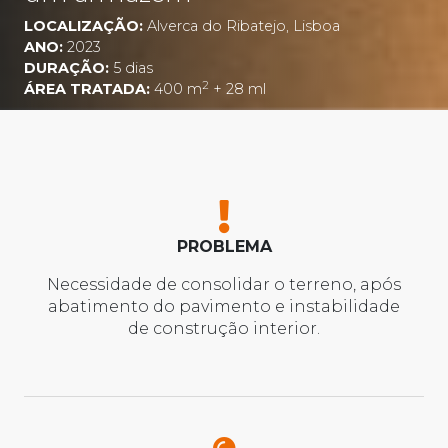
LOCALIZAÇÃO:
Alverca do Ribatejo, Lisboa
ANO:
2023
DURAÇÃO:
5 dias
2
ÁREA TRATADA:
400 m
+ 28 ml
PROBLEMA
Necessidade de consolidar o terreno, após
abatimento do pavimento e instabilidade
de construção interior.