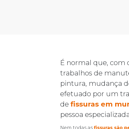
É normal que, com o
trabalhos de manute
pintura, mudança de 
efetuado por um tr
de
fissuras em mu
pessoa especializada
Nem todas as
fissuras são p