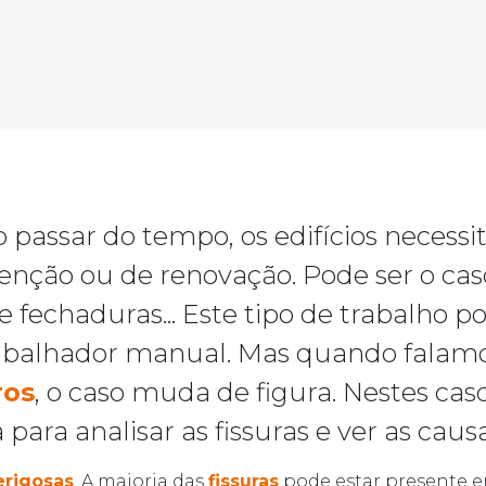
 passar do tempo, os edifícios necess
nção ou de renovação. Pode ser o cas
fechaduras... Este tipo de trabalho po
abalhador manual. Mas quando falam
ros
, o caso muda de figura. Nestes cas
 para analisar as fissuras e ver as cau
erigosas
. A maioria das
fissuras
pode estar presente e