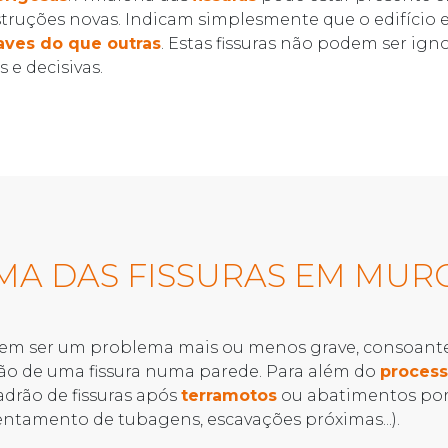
uções novas. Indicam simplesmente que o edifício es
raves do que outras
. Estas fissuras não podem ser ig
 e decisivas.
MA DAS FISSURAS EM MUR
m ser um problema mais ou menos grave, consoante 
ão de uma fissura numa parede. Para além do
process
adrão de fissuras após
terramotos
ou abatimentos por 
entamento de tubagens, escavações próximas...).