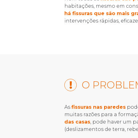
habitações, mesmo em constr
há fissuras que são mais g
intervenções rápidas, eficazes
O PROBLE
As
fissuras nas paredes
pode
muitas razões para a formaç
das casas
, pode haver um p
(deslizamentos de terra, reb