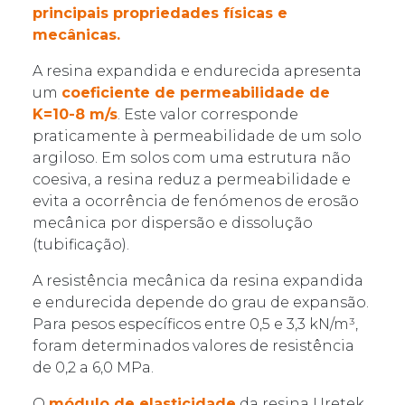
principais propriedades físicas e
mecânicas.
A resina expandida e endurecida apresenta
um
coeficiente de permeabilidade de
K=10-8 m/s
. Este valor corresponde
praticamente à permeabilidade de um solo
argiloso. Em solos com uma estrutura não
coesiva, a resina reduz a permeabilidade e
evita a ocorrência de fenómenos de erosão
mecânica por dispersão e dissolução
(tubificação).
A resistência mecânica da resina expandida
e endurecida depende do grau de expansão.
Para pesos específicos entre 0,5 e 3,3 kN/m³,
foram determinados valores de resistência
de 0,2 a 6,0 MPa.
O
módulo de elasticidade
da resina Uretek