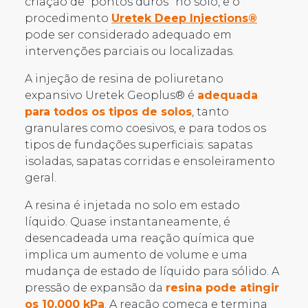
criação de “pontos duros” no solo, e o
procedimento
Uretek Deep Injections®
pode ser considerado adequado em
intervenções parciais ou localizadas.
A injeção de resina de poliuretano
expansivo Uretek Geoplus® é
adequada
para todos os tipos de solos
, tanto
granulares como coesivos, e para todos os
tipos de fundações superficiais: sapatas
isoladas, sapatas corridas e ensoleiramento
geral.
A resina é injetada no solo em estado
líquido. Quase instantaneamente, é
desencadeada uma reação química que
implica um aumento de volume e uma
mudança de estado de líquido para sólido. A
pressão de expansão da
resina pode atingir
os 10.000 kPa
. A reação começa e termina