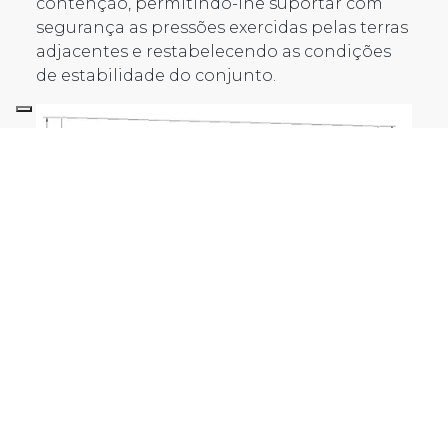
contenção, permitindo-lhe suportar com
segurança as pressões exercidas pelas terras
adjacentes e restabelecendo as condições
de estabilidade do conjunto.
A intervenção foi realizada numa extensão
total de 15 metros lineares de muro, onde
foram instalados 10 tirantes em linha, além
de um tirante inicial de ensaio, com