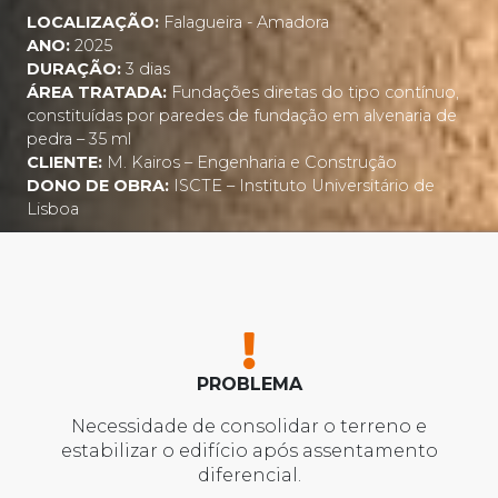
LOCALIZAÇÃO:
Falagueira - Amadora
ANO:
2025
DURAÇÃO:
3 dias
ÁREA TRATADA:
Fundações diretas do tipo contínuo,
constituídas por paredes de fundação em alvenaria de
pedra – 35 ml
CLIENTE:
M. Kairos – Engenharia e Construção
DONO DE OBRA:
ISCTE – Instituto Universitário de
Lisboa
PROBLEMA
Necessidade de consolidar o terreno e
estabilizar o edifício após assentamento
diferencial.